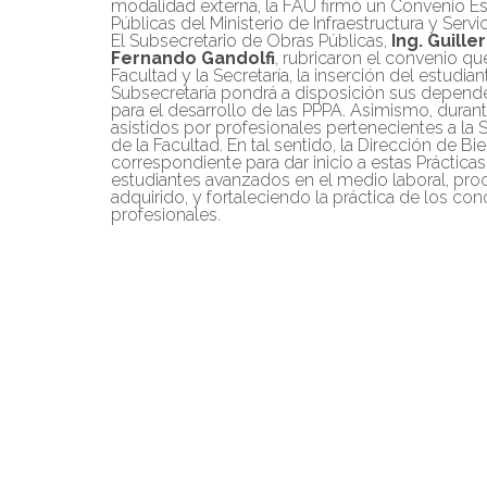
modalidad externa, la FAU firmó un Convenio Es
Públicas del Ministerio de Infraestructura y Serv
El Subsecretario de Obras Públicas,
Ing. Guill
Fernando Gandolfi
, rubricaron el convenio que
Facultad y la Secretaría, la inserción del estudi
Subsecretaría pondrá a disposición sus dependen
para el desarrollo de las PPPA. Asimismo, durant
asistidos por profesionales pertenecientes a la
de la Facultad. En tal sentido, la Dirección de Bie
correspondiente para dar inicio a estas Prácticas
estudiantes avanzados en el medio laboral, pr
adquirido, y fortaleciendo la práctica de los c
profesionales.