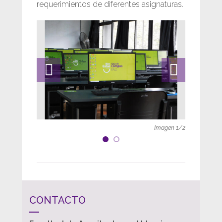
requerimientos de diferentes asignaturas.
Imagen
1
/
2
CONTACTO