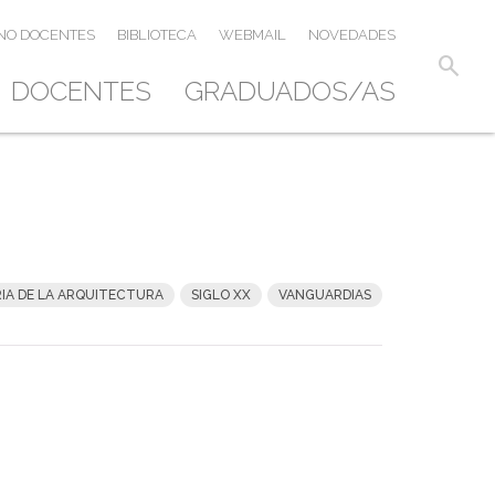
NO DOCENTES
BIBLIOTECA
WEBMAIL
NOVEDADES
search
DOCENTES
GRADUADOS/AS
IA DE LA ARQUITECTURA
SIGLO XX
VANGUARDIAS