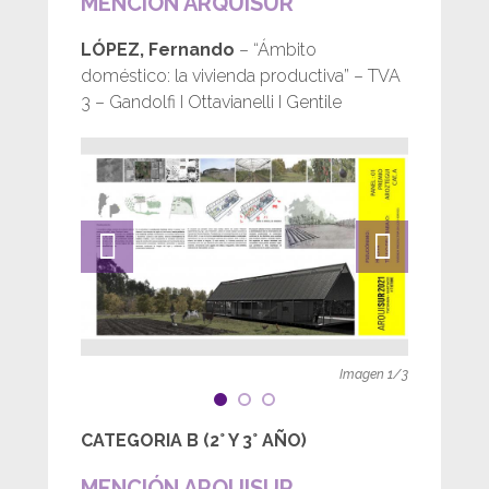
MENCIÓN ARQUISUR
LÓPEZ, Fernando
– “Ámbito
doméstico: la vivienda productiva” – TVA
3 – Gandolfi I Ottavianelli I Gentile
Imagen
1
/
3
CATEGORIA B (2° Y 3° AÑO)
MENCIÓN ARQUISUR