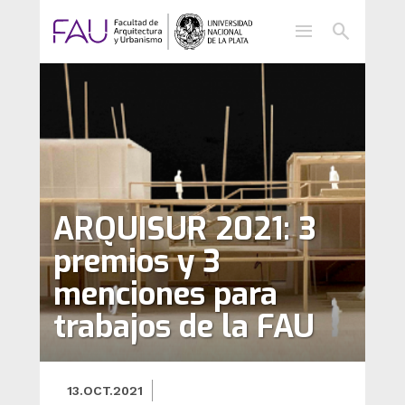
menu
search
ARQUISUR 2021: 3
premios y 3
menciones para
trabajos de la FAU
13.OCT.2021