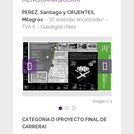
PEREZ, Santiago y CIFUENTES,
Milagros
– “16 viviendas encastradas” –
TVA 6 – Guadagna I Páez
Imagen
1
/
3
CATEGORIA D (PROYECTO FINAL DE
CARRERA)