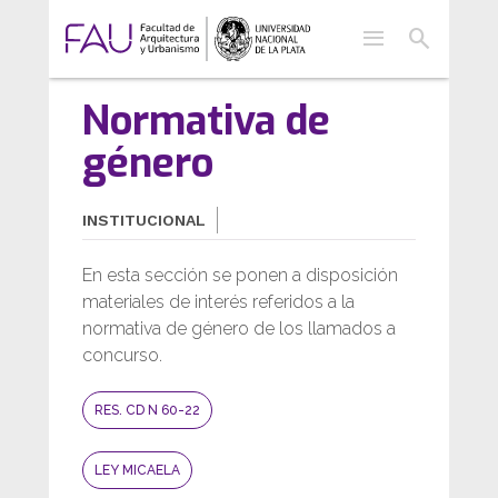
menu
search
Normativa de
género
INSTITUCIONAL
En esta sección se ponen a disposición
materiales de interés referidos a la
normativa de género de los llamados a
concurso.
RES. CD N 60-22
LEY MICAELA