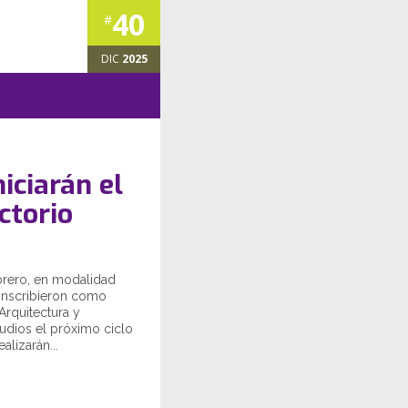
40
#
DIC
2025
iciarán el
ctorio
brero, en modalidad
 inscribieron como
Arquitectura y
tudios el próximo ciclo
alizarán...