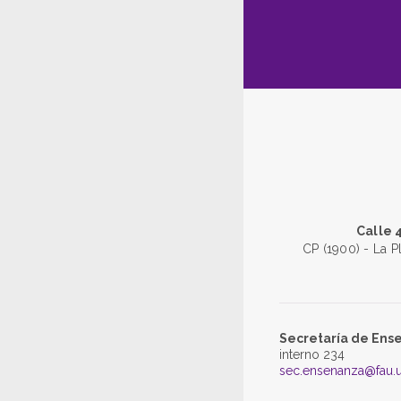
Calle 
CP (1900) - La P
Secretaría de Ens
interno 234
sec.ensenanza@fau.u