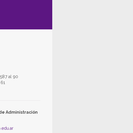
587 al 90
261
de Administración
.edu.ar