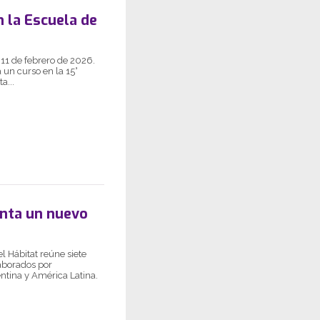
n la Escuela de
 11 de febrero de 2026.
un curso en la 15°
a...
enta un nuevo
l Hábitat reúne siete
laborados por
entina y América Latina.