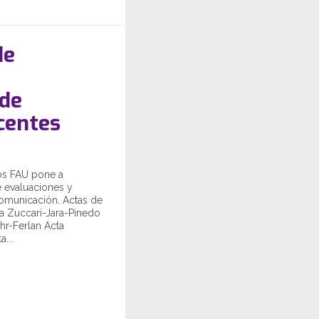
de
 de
centes
os FAU pone a
 evaluaciones y
omunicación. Actas de
ta Zuccari-Jara-Pinedo
hr-Ferlan Acta
...