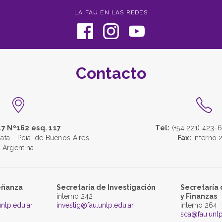
LA FAU EN LAS REDES
Contacto
47 Nº162 esq. 117
Tel:
(+54 221) 423-6
lata - Pcia. de Buenos Aires,
Fax:
interno 
Argentina
eñanza
Secretaría de Investigación
Secretaría 
interno 242
y Finanzas
nlp.edu.ar
investig@fau.unlp.edu.ar
interno 264
sca@fau.unlp