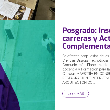
Posgrado: Ins
carreras y Ac
Complementa
Se ofrecen propuestas de las 
Ciencias Básicas, Tecnología,
Comunicación, Planeamiento,
docencia y Formación para la 
Carreras MAESTRÍA EN CONS
RESTAURACIÓN E INTERVENC
ARQUITECTÓNICO...
LEER MÁS