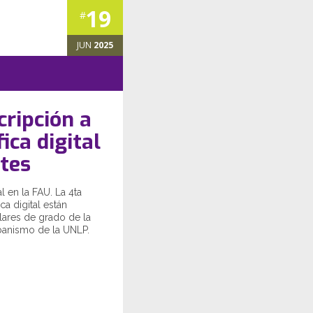
19
#
JUN
2025
cripción a
ica digital
tes
 en la FAU. La 4ta
ca digital están
lares de grado de la
rbanismo de la UNLP.