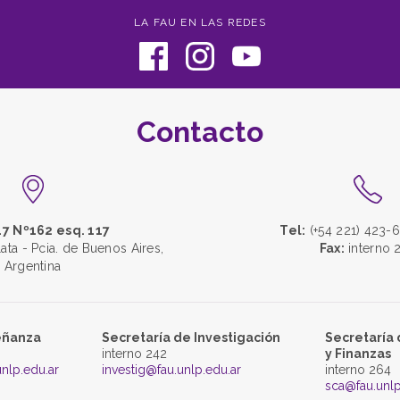
LA FAU EN LAS REDES
Contacto
47 Nº162 esq. 117
Tel:
(+54 221) 423-6
lata - Pcia. de Buenos Aires,
Fax:
interno 
Argentina
eñanza
Secretaría de Investigación
Secretaría 
interno 242
y Finanzas
nlp.edu.ar
investig@fau.unlp.edu.ar
interno 264
sca@fau.unlp