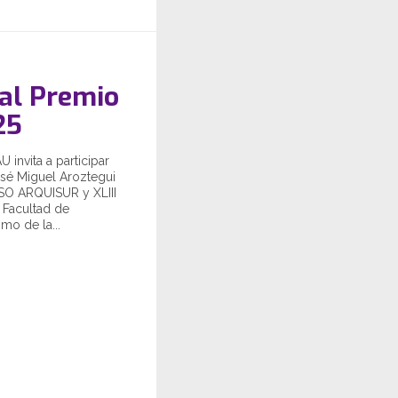
al Premio
25
 invita a participar
sé Miguel Aroztegui
SO ARQUISUR y XLIII
Facultad de
mo de la...