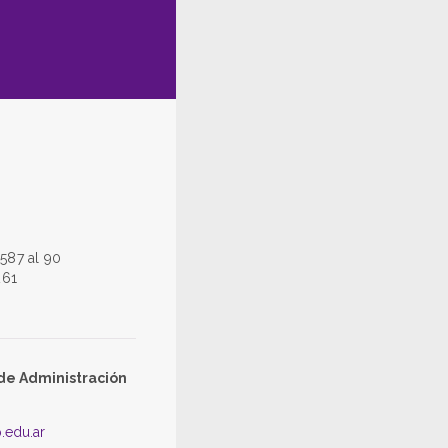
587 al 90
261
de Administración
.edu.ar