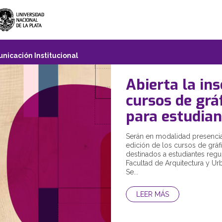
nicación Institucional
Abierta la ins
cursos de gráf
para estudian
Serán en modalidad presencial
edición de los cursos de gráfi
destinados a estudiantes regu
Facultad de Arquitectura y U
Se...
LEER MÁS