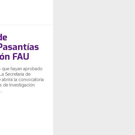
de
 Pasantías
ión FAU
es que hayan aprobado
La Secretaría de
 abrirá la convocatoria
as de Investigación
..