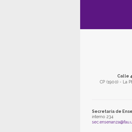
Calle 
CP (1900) - La P
Secretaría de Ens
interno 234
sec.ensenanza@fau.u