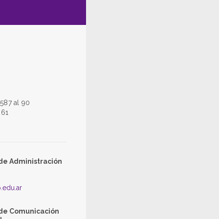
587 al 90
261
de Administración
.edu.ar
 de Comunicación