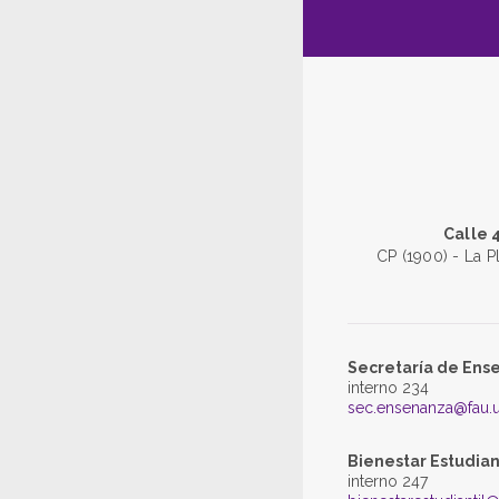
Calle 
CP (1900) - La P
Secretaría de Ens
interno 234
sec.ensenanza@fau.u
Bienestar Estudian
interno 247