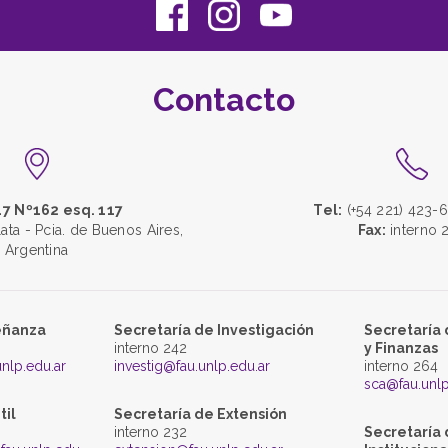
Contacto
47 Nº162 esq. 117
Tel:
(+54 221) 423-6
lata - Pcia. de Buenos Aires,
Fax:
interno 
Argentina
eñanza
Secretaría de Investigación
Secretaría 
interno 242
y Finanzas
nlp.edu.ar
investig@fau.unlp.edu.ar
interno 264
sca@fau.unlp
til
Secretaría de Extensión
interno 232
Secretaría