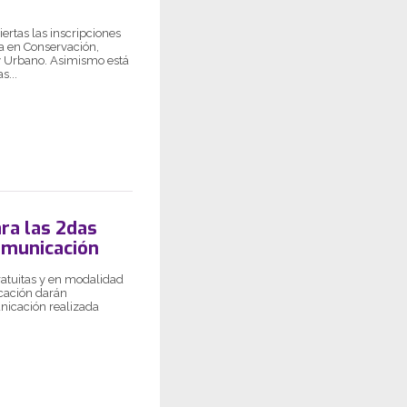
ertas las inscripciones
a en Conservación,
 y Urbano. Asimismo está
s...
ara las 2das
omunicación
ratuitas y en modalidad
cación darán
nicación realizada