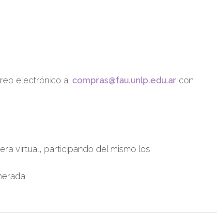
reo electrónico a:
compras@fau.unlp.edu.ar
con
ra virtual, participando del mismo los
enerada